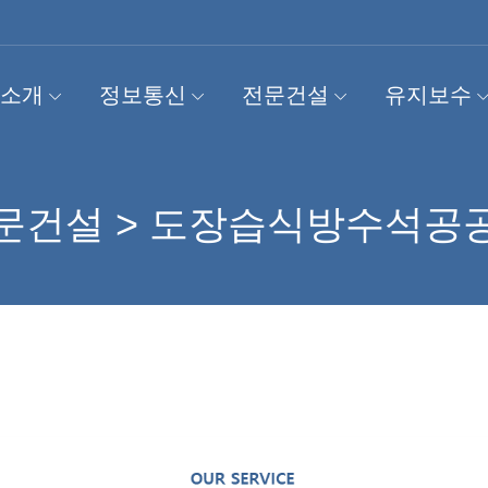
소개
정보통신
전문건설
유지보수
문건설 > 도장습식방수석공