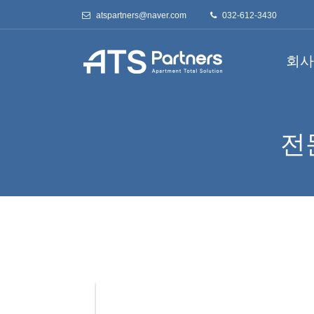
atspartners@naver.com
032-612-3430
회사
전