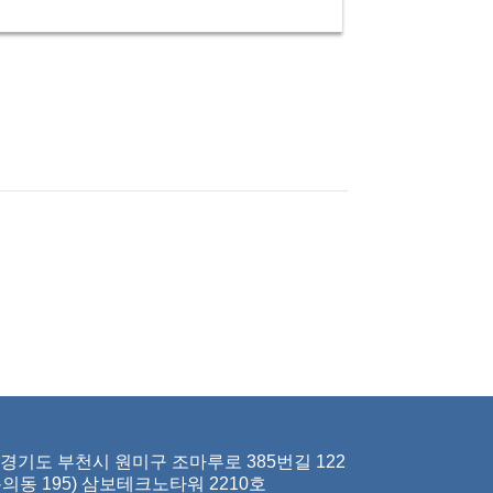
경기도 부천시 원미구 조마루로 385번길 122
춘의동 195) 삼보테크노타워 2210호